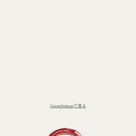
Googlemapで⾒る